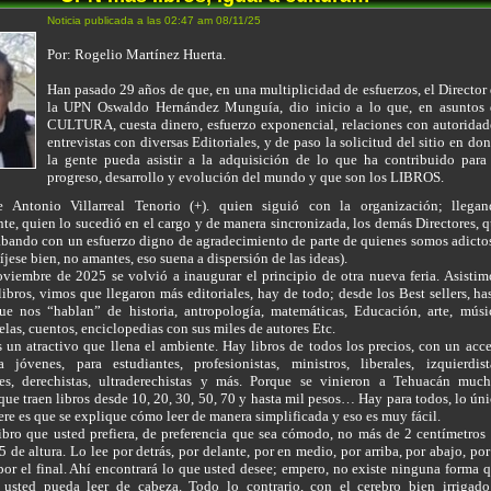
Noticia publicada a las 02:47 am 08/11/25
Por: Rogelio Martínez Huerta.
Han pasado 29 años de que, en una multiplicidad de esfuerzos, el Director
la UPN Oswaldo Hernández Munguía, dio inicio a lo que, en asuntos
CULTURA, cuesta dinero, esfuerzo exponencial, relaciones con autoridad
entrevistas con diversas Editoriales, y de paso la solicitud del sitio en do
la gente pueda asistir a la adquisición de lo que ha contribuido para
progreso, desarrollo y evolución del mundo y que son los LIBROS.
e Antonio Villarreal Tenorio (+). quien siguió con la organización; llega
te, quien lo sucedió en el cargo y de manera sincronizada, los demás Directores, 
abando con un esfuerzo digno de agradecimiento de parte de quienes somos adicto
Fíjese bien, no amantes, eso suena a dispersión de las ideas).
viembre de 2025 se volvió a inaugurar el principio de otra nueva feria. Asistim
bros, vimos que llegaron más editoriales, hay de todo; desde los Best sellers, ha
que nos “hablan” de historia, antropología, matemáticas, Educación, arte, músi
elas, cuentos, enciclopedias con sus miles de autores Etc.
 un atractivo que llena el ambiente. Hay libros de todos los precios, con un acc
a jóvenes, para estudiantes, profesionistas, ministros, liberales, izquierdist
es, derechistas, ultraderechistas y más. Porque se vinieron a Tehuacán muc
ue traen libros desde 10, 20, 30, 50, 70 y hasta mil pesos… Hay para todos, lo ún
ere es que se explique cómo leer de manera simplificada y eso es muy fácil.
ibro que usted prefiera, de preferencia que sea cómodo, no más de 2 centímetros
5 de altura. Lo lee por detrás, por delante, por en medio, por arriba, por abajo, por
por el final. Ahí encontrará lo que usted desee; empero, no existe ninguna forma 
usted pueda leer de cabeza. Todo lo contrario, con el cerebro bien irrigad