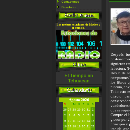
Contactenos
Directorio
Las mejores estaciones de Mexico y
el mundo.
Después fu
posteriormen
siguieron tr
la lectura, (
Hoy 6 de no
El Tiempo en
compramos li
Tehuacan
los libros 
pintura, nov
Todo esto es
directo par
Agosto
2026
conservador
D
L
M
M
J
V
S
vendedores q
26
27
28
29
30
31
1
que se requi
Compre el l
2
3
4
5
6
7
8
grosor por 2
9
10
11
12
13
14
15
principio y 
16
17
18
19
20
21
22
impida que 