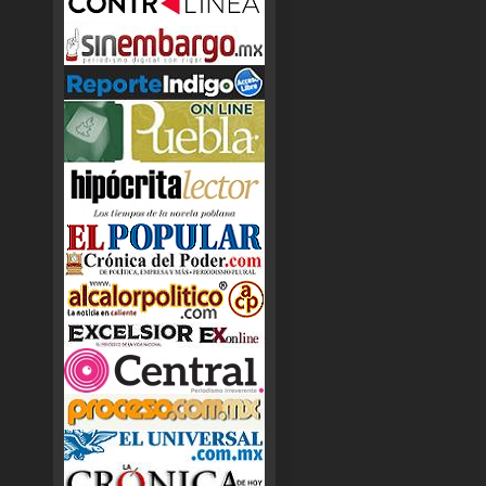
transformacion de la politica en el
pais, el Estado y la ciudad, porque
sugiere una transformacion de
modelo economico. Pero despues de
la muerte de Barbosa, el retiro de
Cespedes Peregrina y la llegada de
Alejandro Armenta, la Gobernatura
de Puebla dejara mucho que desear
puesto que es un mundo de
latrocinio y simulacion disfrazado
de trabajo, el cual esperemos se
termine a la llegada del antes
mencionado. Ya rendiran cuentas
cada uno de los barbosistas que
consiguieron hueso y aun siguen
dentro al inicializar esta nueva
gestion.
NO HAY CAMBIO CON POLITICOS
CORRUPTOS Y MOCHOS
Un gran periodista que fue don
Roberto Blanco Moheno dijo que:
para lograr transformaciones firmes,
habia que romper con los arcaicos
moldes. Y de esa manera titulo a su
columna por el tiempo que la
escribio.