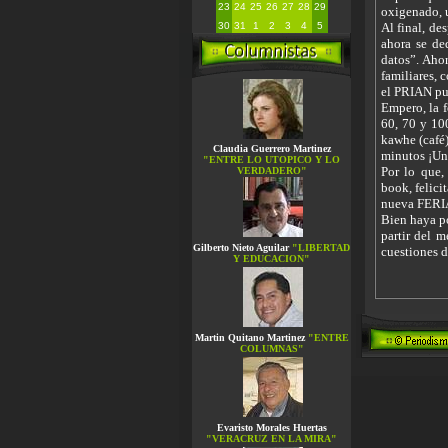
23
24
25
26
27
28
29
oxigenado, u
30
31
1
2
3
4
5
Al final, d
ahora se de
datos”. Ahor
familiares, 
el PRIAN pue
Empero, la f
60, 70 y 100
kawhe (café
Claudia Guerrero Martinez
minutos ¡Un l
"ENTRE LO UTOPICO Y LO
Por lo que,
VERDADERO"
book, felici
nueva FERI
Bien haya po
partir del m
Gilberto Nieto Aguilar
"LIBERTAD
cuestiones d
Y EDUCACION"
Martin Quitano Martinez
"ENTRE
COLUMNAS"
Evaristo Morales Huertas
"VERACRUZ EN LA MIRA"