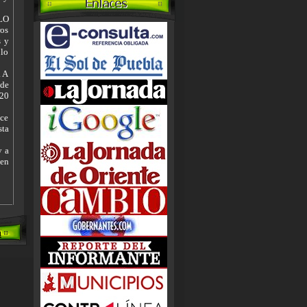
van a realizar la transa en otros
paises o Estados de la Republica.
MLO
ros
SINTESIS DE TEHUACAN
s y
Este medio digital cumplio 21 anos
olo
en esta gran lucha por informar a
Tehuacan y alrededores, aun mas alla
. A
de donde nuestra vista alcanza
 de
hemos logrado obtener lectores
 20
hispanos en otros paises tanto en
este continente como del otro lado
ace
de las aguas... hemos recibido
sta
criticas, amenazas, despojos y demas
pero es muy facil escribir sin firmar
y a
sus letras o incluso hablar detras de
 en
un anonimo, a ellos agradecemos
que nos tomen en cuenta, pero mas a
los que nos brindan su preferencia y
se suman a la gran cadena de los que
quieren saber un poco mas cada dia.
Sintesis de Tehuacan les desea salud,
trabajo y nuevas experiencias hoy y
siempre.
POLITICA A LA MEXICANA,
MORENA EMPIEZA SU
DECADENCIA
Se que Morena es la promesa de la