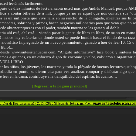
sted leerá más fácilmente.
espués de diez minutos de lectura, sabrá usted más que Andrés Manuel, porque A
dica a contar billetes de a mil, porque ya no es aquel que nos contaba sus “ot
a es un milloneta que vive feliz en su rancho de la chingada, mientras sus hijo
compadres, sobrinos y primos, hacen negocios millonarios para que vean que no s
de obtener riquezas con el poder, también morena se las gasta y al doble.
eria ahí está, ahí está… viendo pasar la gente, de libro en libro, de mano en mano
 metros hay cafeterías en donde usted se puede hundir hasta el fondo de su taza
) aromático impregnado de un nuevo pensamiento, ganado a fuer de leer 10, 15 o
ibro!...
 desde www.sintesistehuacan.com. “Angulo informativo” face book y sintesis f
tamos a quienes, en un esfuerzo digno de encomio y valor, volvieron a organizar e
A DEL LIBRO.
r los niños, los jóvenes, los maestros y toda la pléyade de buenos lectores que ho
ediodía en punto, se dieron cita para ver, analizar, comprar y disfrutar algo que
e leer en la cama, contribuye a la tranquilidad del espíritu. Es cuanto….
[Regresar a la página principal]